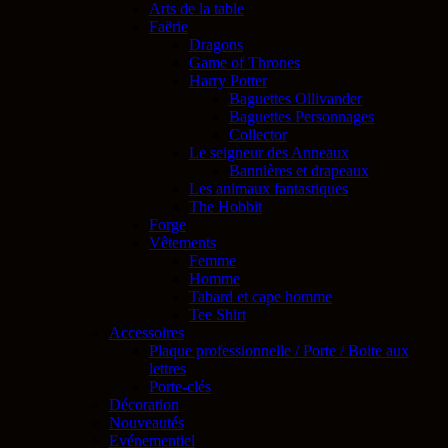
Arts de la table
Faërie
Dragons
Game of Thrones
Harry Potter
Baguettes Ollivander
Baguettes Personnages
Collector
Le seigneur des Anneaux
Bannières et drapeaux
Les animaux fantastiques
The Hobbit
Forge
Vêtements
Femme
Homme
Tabard et cape homme
Tee Shirt
Accessoires
Plaque professionnelle / Porte / Boite aux
lettres
Porte-clés
Décoration
Nouveautés
Evénementiel