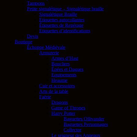
Tampons
Petite signalétique – Signalétique braille
Signalétique Braille
Etiquettes autocollantes
Étiquettes de Repérage
Etiquettes d’identifications
Devis
Boutique
Échoppe Médiévale
Armurerie
Armes d’Hast
Boucliers
Épées et Dagues
Equipements
Heaume
Cuir et accessoires
Arts de la table
Faërie
Dragons
Game of Thrones
Harry Potter
Baguettes Ollivander
Baguettes Personnages
Collector
Le seigneur des Anneaux