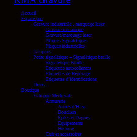
Accueil
Espace pro
Gravure industrielle , marquage laser
Gravure mécanique
Gravure/marquage laser
Plaques Signalétiques
Plaques industrielles
Tampons
Petite signalétique – Signalétique braille
Signalétique Braille
Etiquettes autocollantes
Étiquettes de Repérage
Etiquettes d’identifications
Devis
Boutique
Échoppe Médiévale
Armurerie
Armes d’Hast
Boucliers
Épées et Dagues
Equipements
Heaume
Cuir et accessoires